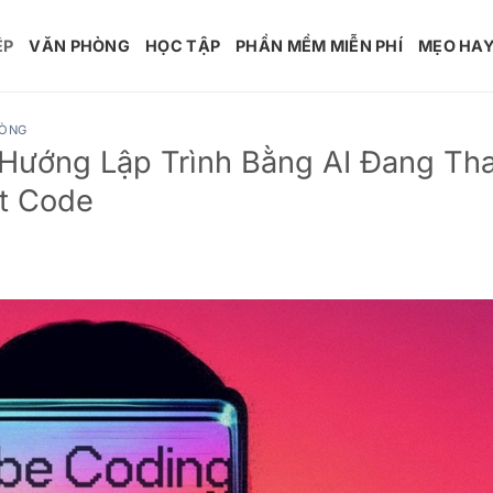
ỆP
VĂN PHÒNG
HỌC TẬP
PHẦN MỀM MIỄN PHÍ
MẸO HA
HÒNG
 Hướng Lập Trình Bằng AI Đang Th
t Code