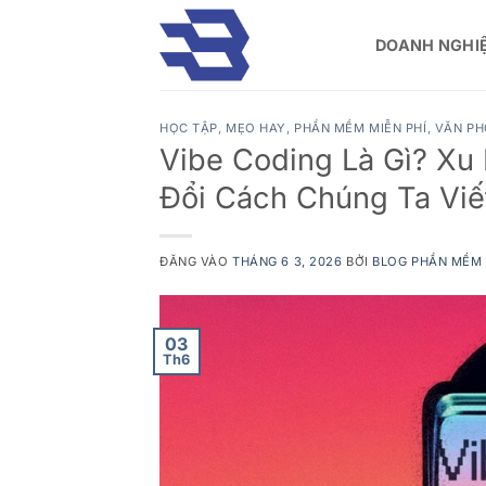
Bỏ
qua
DOANH NGHI
nội
dung
HỌC TẬP
,
MẸO HAY
,
PHẦN MỀM MIỄN PHÍ
,
VĂN P
Vibe Coding Là Gì? Xu
Đổi Cách Chúng Ta Viế
ĐĂNG VÀO
THÁNG 6 3, 2026
BỞI
BLOG PHẦN MỀM
03
Th6