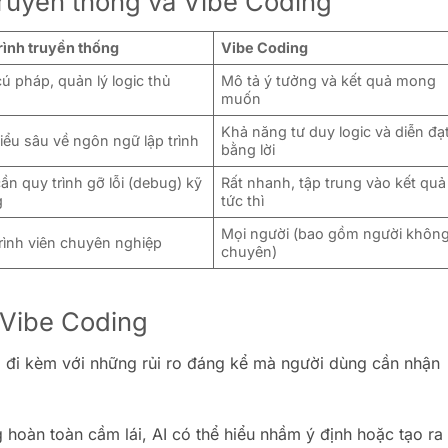
truyền thống và Vibe Coding
rình truyền thống
Vibe Coding
cú pháp, quản lý logic thủ
Mô tả ý tưởng và kết quả mong
muốn
Khả năng tư duy logic và diễn đạ
ểu sâu về ngôn ngữ lập trình
bằng lời
cần quy trình gỡ lỗi (debug) kỹ
Rất nhanh, tập trung vào kết quả
g
tức thì
Mọi người (bao gồm người khôn
rình viên chuyên nghiệp
chuyên)
 Vibe Coding
ng đi kèm với những rủi ro đáng kể mà người dùng cần nhận
hoàn toàn cầm lái, AI có thể hiểu nhầm ý định hoặc tạo ra