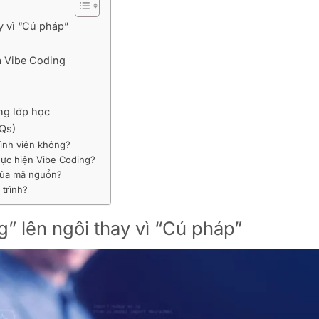
y vì “Cú pháp”
à Vibe Coding
ng lớp học
Qs)
rình viên không?
hực hiện Vibe Coding?
của mã nguồn?
 trình?
g” lên ngôi thay vì “Cú pháp”