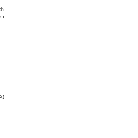
ch
nh
X)