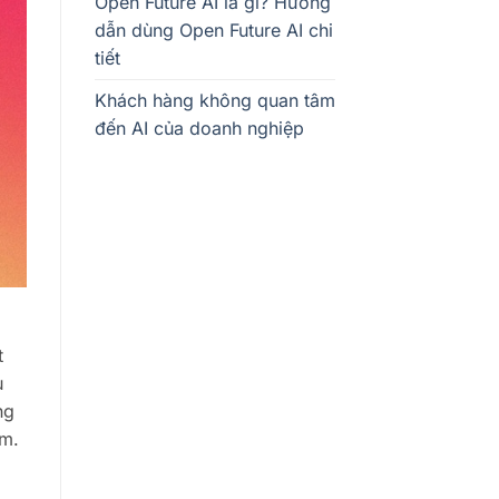
Open Future AI là gì? Hướng
dẫn dùng Open Future AI chi
tiết
Khách hàng không quan tâm
đến AI của doanh nghiệp
t
u
ng
ềm.