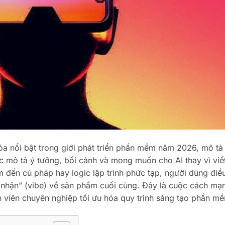
óa nổi bật trong giới phát triển phần mềm năm 2026, mô tả
ệc mô tả ý tưởng, bối cảnh và mong muốn cho AI thay vì viế
 đến cú pháp hay logic lập trình phức tạp, người dùng điề
m nhận” (vibe) về sản phẩm cuối cùng. Đây là cuộc cách mạ
h viên chuyên nghiệp tối ưu hóa quy trình sáng tạo phần m