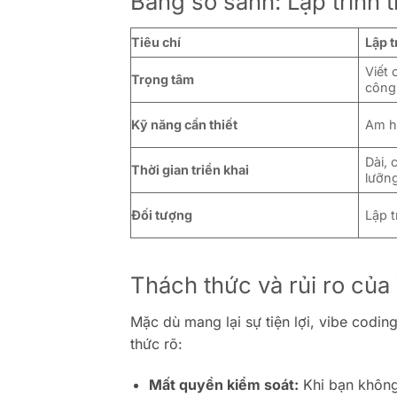
Bảng so sánh: Lập trình 
Tiêu chí
Lập t
Viết 
Trọng tâm
công
Kỹ năng cần thiết
Am hi
Dài, 
Thời gian triển khai
lưỡn
Đối tượng
Lập t
Thách thức và rủi ro của
Mặc dù mang lại sự tiện lợi, vibe codi
thức rõ:
Mất quyền kiểm soát:
Khi bạn không 