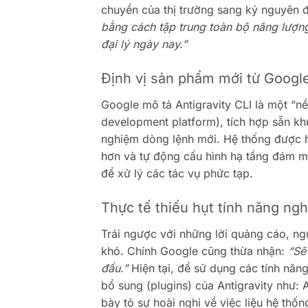
chuyển của thị trường sang kỷ nguyên đa
bằng cách tập trung toàn bộ năng lượn
đại lý ngày nay.”
Định vị sản phẩm mới từ Googl
Google mô tả Antigravity CLI là một “nền
development platform), tích hợp sẵn kh
nghiệm dòng lệnh mới. Hệ thống được hứ
hơn và tự động cấu hình hạ tầng đám m
để xử lý các tác vụ phức tạp.
Thực tế thiếu hụt tính năng ng
Trái ngược với những lời quảng cáo, n
khó. Chính Google cũng thừa nhận:
“Sẽ
đầu.”
Hiện tại, để sử dụng các tính năng 
bổ sung (plugins) của Antigravity như: 
bày tỏ sự hoài nghi về việc liệu hệ thố