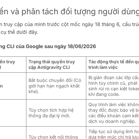
uyển và phân tách đối tượng người dùn
n truy cập của mình trước cột mốc ngày 18 tháng 6, cấu trú
 cụ thể dưới đây.
ng CLI của Google sau ngày 18/06/2026
ền truy
Trạng thái quyền truy
Tác động thực tế đến q
I
cập Antigravity CLI
trình làm việc
Bị gián đoạn các lớp cấ
Bắt buộc chuyển đổi (Có
hình tùy chỉnh cũ, phát
àn
giới hạn hạn ngạch khắt
sinh rủi ro cạn kiệt toke
khe).
khi đang code.
Quy trình làm việc khô
Tùy chọn tích hợp hệ
thay đổi; được bảo vệ b
thống đa đại lý mới.
các điều khoản cam kết
dịch vụ doanh nghiệp.
Tiếp tục sử dụng linh h
Tùy chọn kết nối thông
dựa trên mức chi trả lưu