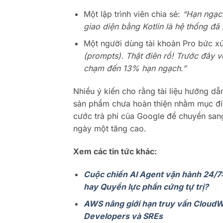
Một lập trình viên chia sẻ:
“Hạn ngạch
giao diện bằng Kotlin là hệ thống đã 
Một người dùng tài khoản Pro bức x
(prompts). Thật điên rồ! Trước đây v
chạm đến 13% hạn ngạch.”
Nhiều ý kiến cho rằng tài liệu hướng dẫ
sản phẩm chưa hoàn thiện nhằm mục đí
cước trả phí của Google để chuyển san
ngày một tăng cao.
Xem các tin tức khác:
Cuộc chiến AI Agent vận hành 24/7
hay Quyền lực phần cứng tự trị?
AWS nâng giới hạn truy vấn CloudWat
Developers và SREs