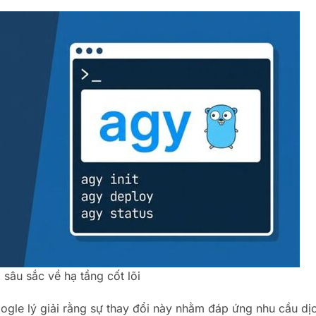
sâu sắc về hạ tầng cốt lõi
ogle lý giải rằng sự thay đổi này nhằm đáp ứng nhu cầu dị