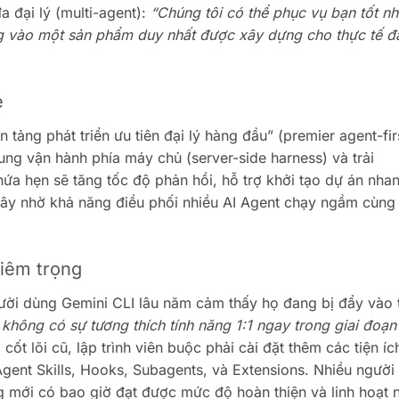
 đại lý (multi-agent):
“Chúng tôi có thể phục vụ bạn tốt nh
g vào một sản phẩm duy nhất được xây dựng cho thực tế đ
e
 tảng phát triển ưu tiên đại lý hàng đầu” (premier agent-fir
ung vận hành phía máy chủ (server-side harness) và trải
a hẹn sẽ tăng tốc độ phản hồi, hỗ trợ khởi tạo dự án nha
ây nhờ khả năng điều phối nhiều AI Agent chạy ngầm cùng 
hiêm trọng
gười dùng Gemini CLI lâu năm cảm thấy họ đang bị đẩy vào 
 không có sự tương thích tính năng 1:1 ngay trong giai đoạn
cốt lõi cũ, lập trình viên buộc phải cài đặt thêm các tiện íc
Agent Skills, Hooks, Subagents, và Extensions. Nhiều người
ng mới có bao giờ đạt được mức độ hoàn thiện và linh hoạt 