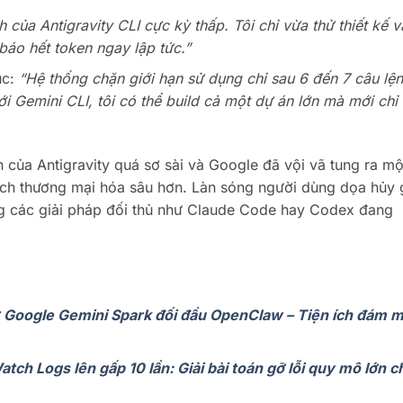
 của Antigravity CLI cực kỳ thấp. Tôi chỉ vừa thử thiết kế v
báo hết token ngay lập tức.”
úc:
“Hệ thống chặn giới hạn sử dụng chỉ sau 6 đến 7 câu lệ
ới Gemini CLI, tôi có thể build cả một dự án lớn mà mới chỉ
n của Antigravity quá sơ sài và Google đã vội vã tung ra mộ
ch thương mại hóa sâu hơn. Làn sóng người dùng dọa hủy 
g các giải pháp đối thủ như Claude Code hay Codex đang
: Google Gemini Spark đối đầu OpenClaw – Tiện ích đám 
ch Logs lên gấp 10 lần: Giải bài toán gỡ lỗi quy mô lớn c