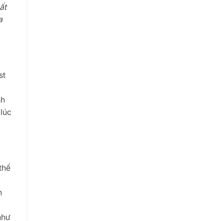
ất
a
st
nh
lúc
thế
h
như