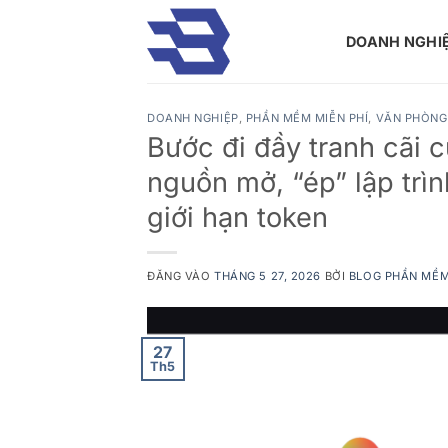
Bỏ
qua
DOANH NGHI
nội
dung
DOANH NGHIỆP
,
PHẦN MỀM MIỄN PHÍ
,
VĂN PHÒNG
Bước đi đầy tranh cãi 
nguồn mở, “ép” lập trìn
giới hạn token
ĐĂNG VÀO
THÁNG 5 27, 2026
BỞI
BLOG PHẦN MỀ
27
Th5