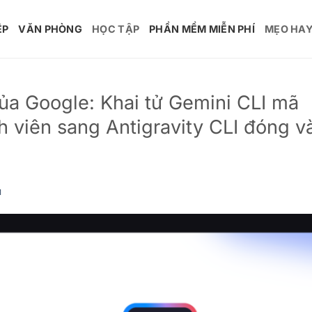
ỆP
VĂN PHÒNG
HỌC TẬP
PHẦN MỀM MIỄN PHÍ
MẸO HA
của Google: Khai tử Gemini CLI mã
h viên sang Antigravity CLI đóng v
M