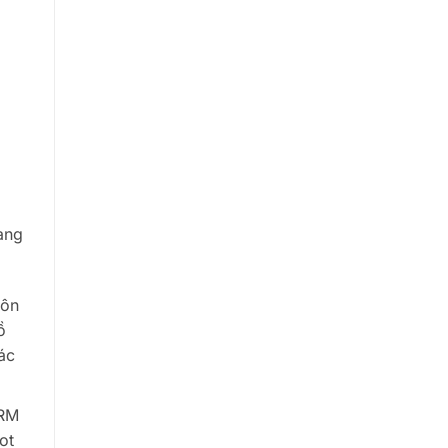
àng
gôn
ồ
ác
CRM
ot