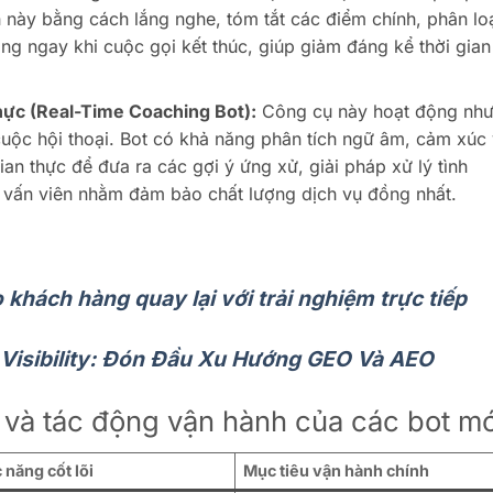
 này bằng cách lắng nghe, tóm tắt các điểm chính, phân lo
ống ngay khi cuộc gọi kết thúc, giúp giảm đáng kể thời gian
thực (Real-Time Coaching Bot):
Công cụ này hoạt động nh
cuộc hội thoại. Bot có khả năng phân tích ngữ âm, cảm xúc
an thực để đưa ra các gợi ý ứng xử, giải pháp xử lý tình
 vấn viên nhằm đảm bảo chất lượng dịch vụ đồng nhất.
o khách hàng quay lại với trải nghiệm trực tiếp
Visibility: Đón Đầu Xu Hướng GEO Và AEO
và tác động vận hành của các bot mớ
năng cốt lõi
Mục tiêu vận hành chính