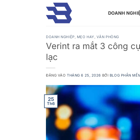
Bỏ
qua
DOANH NGHI
nội
dung
DOANH NGHIỆP
,
MẸO HAY
,
VĂN PHÒNG
Verint ra mắt 3 công cụ
lạc
ĐĂNG VÀO
THÁNG 6 25, 2026
BỞI
BLOG PHẦN MỀ
25
Th6