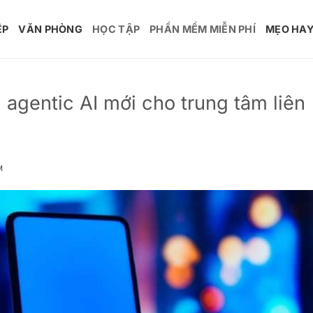
ỆP
VĂN PHÒNG
HỌC TẬP
PHẦN MỀM MIỄN PHÍ
MẸO HA
 agentic AI mới cho trung tâm liên
M