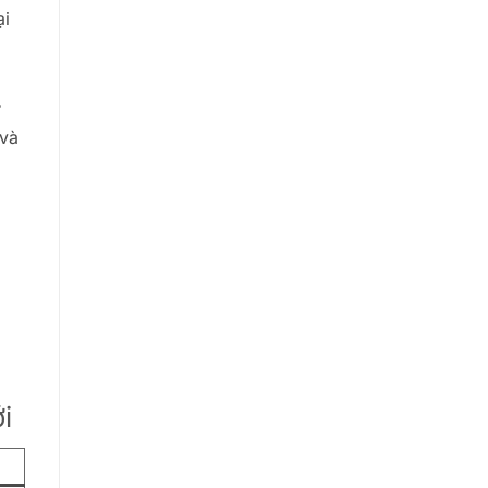
ại
ư
 và
i