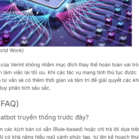
brid Work)
của Verint không nhằm mục đích thay thế hoàn toàn vai trò
 làm việc lai tối ưu. Khi các tác vụ mang tính thủ tục được
 tư vấn sẽ có thêm thời gian và tâm trí để giải quyết các kh
duy phân tích sâu sắc.
(FAQ)
hatbot truyền thống trước đây?
 các kịch bản có sẵn (Rule-based) hoặc chỉ trả lời dựa trê
AI có khả năng hiểu ngữ cảnh phức tạp, tự lên kế hoạch thự