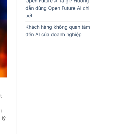
Open Future AI là gì? Hướng
dẫn dùng Open Future AI chi
tiết
Khách hàng không quan tâm
đến AI của doanh nghiệp
t
i
 lý