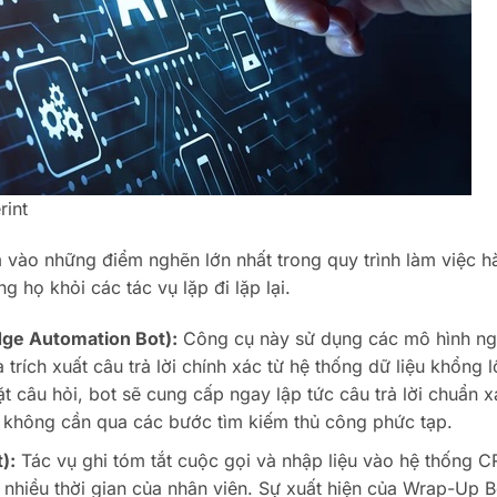
rint
 vào những điểm nghẽn lớn nhất trong quy trình làm việc h
g họ khỏi các tác vụ lặp đi lặp lại.
dge Automation Bot):
Công cụ này sử dụng các mô hình n
trích xuất câu trả lời chính xác từ hệ thống dữ liệu khổng l
 câu hỏi, bot sẽ cung cấp ngay lập tức câu trả lời chuẩn x
 không cần qua các bước tìm kiếm thủ công phức tạp.
):
Tác vụ ghi tóm tắt cuộc gọi và nhập liệu vào hệ thống 
t nhiều thời gian của nhân viên. Sự xuất hiện của Wrap-Up B