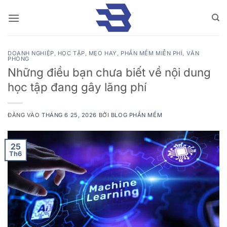
Bỏ
qua
nội
dung
DOANH NGHIỆP
,
HỌC TẬP
,
MẸO HAY
,
PHẦN MỀM MIỄN PHÍ
,
VĂN
PHÒNG
Những điều bạn chưa biết về nội dung
học tập đang gây lãng phí
ĐĂNG VÀO
THÁNG 6 25, 2026
BỞI
BLOG PHẦN MỀM
25
Th6