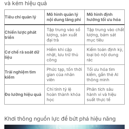
và kém hiệu quả
Mô hình quản lý
Mô hình định
Tiêu chí quản lý
nội dung lãng phí
hướng tối ưu hóa
Tập trung vào số
Tập trung vào chất
Chiến lược phát
lượng, sản xuất
lượng, bám sát
triển
đại trà
mục tiêu
Hiếm khi cập
Kiểm toán định kỳ,
Cơ chế rà soát dữ
nhật, lưu trữ thủ
loại bỏ nội dung
liệu
công
rác
Phức tạp, tốn thời
Tối ưu hóa tìm
Trải nghiệm tìm
gian của nhân
kiếm, gắn thẻ AI
kiếm
viên
thông minh
Chỉ tính tỷ lệ
Phân tích sâu
Đo lường hiệu quả
hoàn thành khóa
hành vi và hiệu
học
suất thực tế
Khơi thông nguồn lực để bứt phá hiệu năng