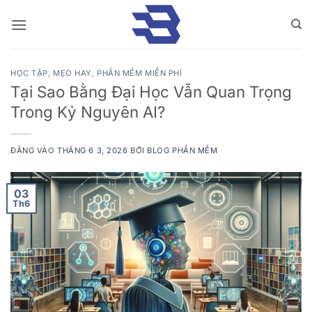
Bỏ
qua
nội
dung
HỌC TẬP
,
MẸO HAY
,
PHẦN MỀM MIỄN PHÍ
Tại Sao Bằng Đại Học Vẫn Quan Trọng
Trong Kỷ Nguyên AI?
ĐĂNG VÀO
THÁNG 6 3, 2026
BỞI
BLOG PHẦN MỀM
03
Th6